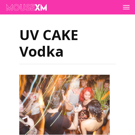
Skip
Men
to
main
content
UV CAKE
Vodka